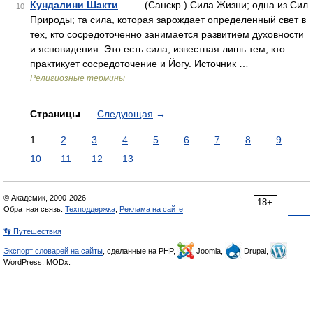
Кундалини Шакти
— (Санскр.) Сила Жизни; одна из Сил
10
Природы; та сила, которая зарождает определенный свет в
тех, кто сосредоточенно занимается развитием духовности
и ясновидения. Это есть сила, известная лишь тем, кто
практикует сосредоточение и Йогу. Источник …
Религиозные термины
Страницы
Следующая
→
1
2
3
4
5
6
7
8
9
10
11
12
13
© Академик, 2000-2026
18+
Обратная связь:
Техподдержка
,
Реклама на сайте
👣 Путешествия
Экспорт словарей на сайты
, сделанные на PHP,
Joomla,
Drupal,
WordPress, MODx.