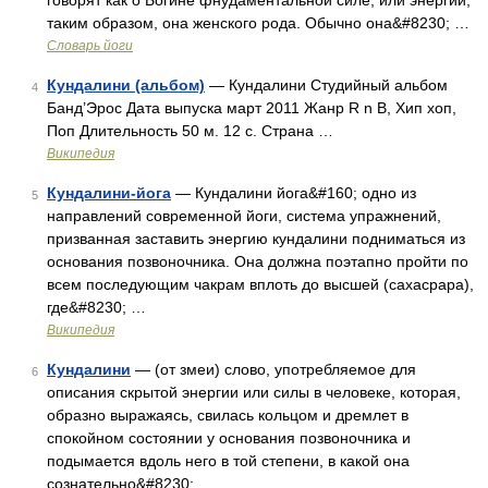
говорят как о Богине фнудаментальной силе, или энергии,
таким образом, она женского рода. Обычно она&#8230; …
Словарь йоги
Кундалини (альбом)
— Кундалини Студийный альбом
4
Банд’Эрос Дата выпуска март 2011 Жанр R n B, Хип хоп,
Поп Длительность 50 м. 12 с. Страна …
Википедия
Кундалини-йога
— Кундалини йога&#160; одно из
5
направлений современной йоги, система упражнений,
призванная заставить энергию кундалини подниматься из
основания позвоночника. Она должна поэтапно пройти по
всем последующим чакрам вплоть до высшей (сахасрара),
где&#8230; …
Википедия
Кундалини
— (от змеи) слово, употребляемое для
6
описания скрытой энергии или силы в человеке, которая,
образно выражаясь, свилась кольцом и дремлет в
спокойном состоянии у основания позвоночника и
подымается вдоль него в той степени, в какой она
сознательно&#8230; …