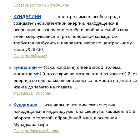
Словарь восточных терминов
КУНДАЛИНИ
— в тантре символ особого рода
7
созидательной латентной энергии, находящейся в
основании позвоночного столба и воображаемой в виде
змеи, свернувшейся в три с половиной кольца. Ее
требуется разбудить и направить вверх по центральному
каналу&#8230; …
Словарь индуизма
кундалини
— (сскр. kundalini) огнена моќ 1. голема
8
магнетна моќ (што се крие во материјата и во човекот) 2. ез.
енергија во вид на склопчена змија со помошта на јогата се
издига до темето на главата …
Macedonian dictionary
Кундалини
— изначальная космическая энергия,
9
находящаяся в индивидууме; она свёрнута, как змея, в 3,5
оборота, с головой, обращённой вниз, в основной
Муладхарачакре …
Словарь йоги и веданты